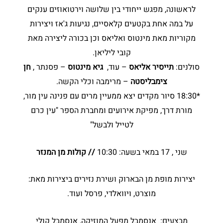
לראשונה, מפגש ייחודי בין שלושה וירטואוזים ענקים
על במה אחת בקטעים קלאסיים, נגיעות ג'אז ויצירות
מקוריות מאת מינטוס ואליאס וכן בכורה ליצירה מאת
קובי ליליאן.
סולנים:
תייסיר אליאס
– עוּד,
גיא מינטוס
– פסנתר ,
חן
צימבליסטה
– מרימבה וכלי הקשה.
*18:30 סיור מקדים יצא ממעיין מרים עם פנינה עין מור,
מורת דרך, מפיקת אירועים ומחברת הספר "עין כרם
לטייל ולבשל"
שני , 17 במאי בשעה: 10:30
// קולות מן המנזר
יצירות מופת מן הבארוק ושירת נזירים ביצירות מאת:
מוצרט, ויוואלדי, פרסל ועוד.
מבצעים: אנסמבל מפעל המוזיקה, אנסמבל קולי