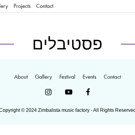
lery
Projects
Contact
פסטיבלים
עין כרם
עין כרם
מוזיאון תפן
פסטיבל עין כרם – דצמבר 2024
מאי 2022
מאי 2021
אוגוסט 2018
About
Gallery
Festival
Events
Contact



Copyright © 2024 Zimbalista music factory - All Rights Reserve